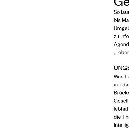
Ge
So la
bis M
Umgebu
zu inf
Agend
„Leben
UNG
Was ha
auf da
Brücke
Gesell
lebhaf
die T
Intel