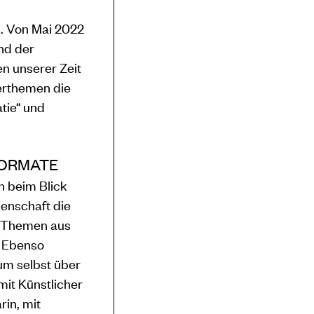
 Von Mai 2022
nd der
n unserer Zeit
berthemen die
ie“ und
FORMATE
h beim Blick
denschaft die
le Themen aus
. Ebenso
kum selbst über
it Künstlicher
in, mit