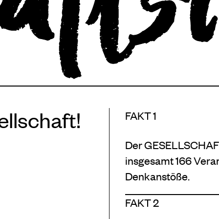
llschaft!
FAKT 1
Der GESELLSCHAFT
insgesamt 166 Veran
Denkanstöße.
FAKT 2