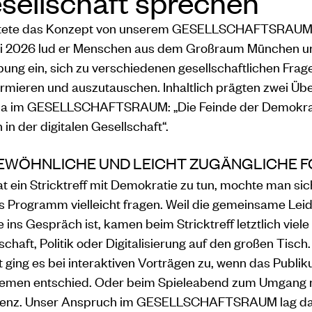
sellschaft sprechen
utete das Konzept von unserem GESELLSCHAFTSRAUM.
ai 2026 lud er Menschen aus dem Großraum München u
ng ein, sich zu verschiedenen gesellschaftlichen Frage
ormieren und auszutauschen. Inhaltlich prägten zwei Ü
a im GESELLSCHAFTSRAUM: „Die Feinde der Demokrat
 in der digitalen Gesellschaft“.
EWÖHNLICHE UND LEICHT ZUGÄNGLICHE 
t ein Stricktreff mit Demokratie zu tun, mochte man sic
s Programm vielleicht fragen. Weil die gemeinsame Lei
 ins Gespräch ist, kamen beim Stricktreff letztlich vie
schaft, Politik oder Digitalisierung auf den großen Tisch
t ging es bei interaktiven Vorträgen zu, wenn das Publi
hemen entschied. Oder beim Spieleabend zum Umgang m
ligenz. Unser Anspruch im GESELLSCHAFTSRAUM lag dar